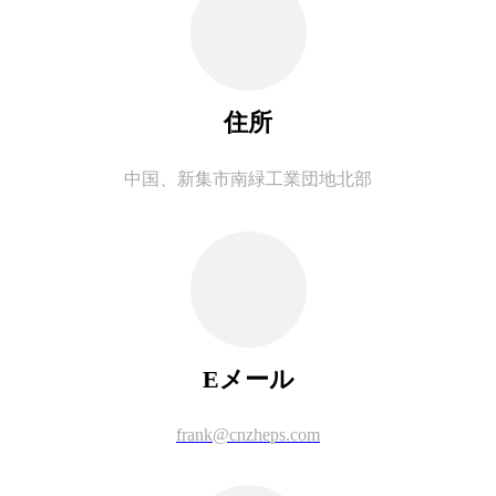
住所
中国、新集市南緑工業団地北部
Eメール
frank@cnzheps.com