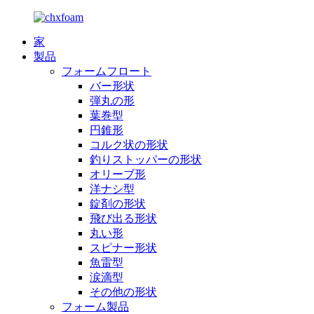
家
製品
フォームフロート
バー形状
弾丸の形
葉巻型
円錐形
コルク状の形状
釣りストッパーの形状
オリーブ形
洋ナシ型
錠剤の形状
飛び出る形状
丸い形
スピナー形状
魚雷型
涙滴型
その他の形状
フォーム製品