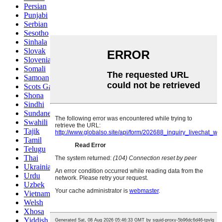
Persian
Punjabi
Serbian
Sesotho
Sinhala
Slovak
Slovenian
Somali
Samoan
Scots Gaelic
Shona
Sindhi
Sundanese
Swahili
Tajik
Tamil
Telugu
Thai
Ukrainian
Urdu
Uzbek
Vietnamese
Welsh
Xhosa
Yiddish