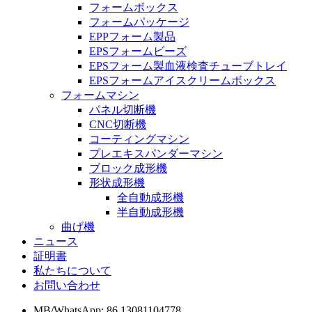
フォームボックス
フォームパッケージ
EPPフォーム製品
EPSフォームビーズ
EPSフォーム製血液検査チューブトレイ
EPSフォームアイスクリームボックス
フォームマシン
パネル切断機
CNC切断機
コーティングマシン
プレエキスパンダーマシン
ブロック成形機
形状成形機
全自動成形機
半自動成形機
曲げ機
ニュース
証明書
私たちについて
お問い合わせ
MB/WhatsApp: 86 13081104778