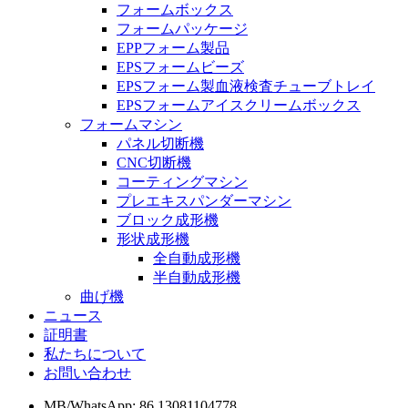
フォームボックス
フォームパッケージ
EPPフォーム製品
EPSフォームビーズ
EPSフォーム製血液検査チューブトレイ
EPSフォームアイスクリームボックス
フォームマシン
パネル切断機
CNC切断機
コーティングマシン
プレエキスパンダーマシン
ブロック成形機
形状成形機
全自動成形機
半自動成形機
曲げ機
ニュース
証明書
私たちについて
お問い合わせ
MB/WhatsApp: 86 13081104778