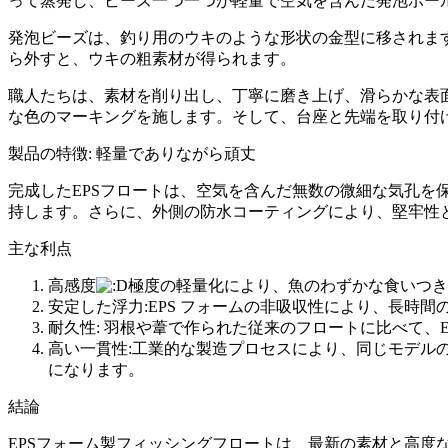
って蒸発し、ビーズ一つ一つが軽量で空気を含んだ発泡ボー
発泡ビーズは、釣り用のウキのような形状の金型に移されま
ら外すと、ウキの粗素材が得られます。
職人たちは、素材を削り出し、丁寧に磨き上げ、滑らかな表
な色のマーキングを施します。そして、台座と先端を取り付
製品の特徴: 軽量でありながら頑丈
完成したEPSフロートは、空気を含んだ無数の微細な気孔
持します。さらに、外側の防水コーティングにより、堅牢性
主な利点
高感度
極度の軽量化により、魚のわずかな食いつき
安定した浮力:EPS フォームの非吸収性により、長
耐久性: 羽根や葦で作られた従来のフロートに比べて、
高い一貫性:工業的な製造プロセスにより、同じモデル
になります。
結論
EPSフォーム製フィッシングフロートは、最新の素材と高