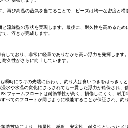
ルへと膨張します。
す。再び高温の蒸気を当てることで、ビーズは均一な密度と構
面と流線型の形状を実現します。最後に、耐久性を高めるため
けて、浮きが完成します。
を保有しており、非常に軽量でありながら高い浮力を発揮します
と耐久性がさらに向上しています。
も瞬時にウキの先端に伝わり、釣り人は食いつきをはっきりと
時間の浸水や水温の変化にさらされても一貫した浮力が確保され、
EPS フォームフロートは耐衝撃性が高く、損傷しにくく、耐
のすべてのフロートが同じように機能することが保証され、釣
度な製造技術により、軽量性、感度、安定性、耐久性といったメ