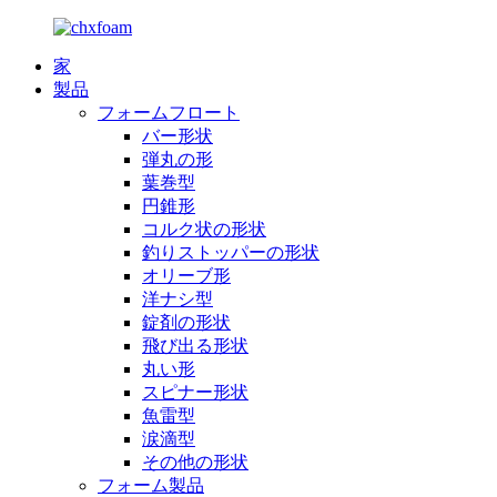
家
製品
フォームフロート
バー形状
弾丸の形
葉巻型
円錐形
コルク状の形状
釣りストッパーの形状
オリーブ形
洋ナシ型
錠剤の形状
飛び出る形状
丸い形
スピナー形状
魚雷型
涙滴型
その他の形状
フォーム製品