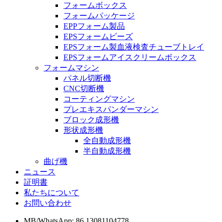
フォームボックス
フォームパッケージ
EPPフォーム製品
EPSフォームビーズ
EPSフォーム製血液検査チューブトレイ
EPSフォームアイスクリームボックス
フォームマシン
パネル切断機
CNC切断機
コーティングマシン
プレエキスパンダーマシン
ブロック成形機
形状成形機
全自動成形機
半自動成形機
曲げ機
ニュース
証明書
私たちについて
お問い合わせ
MB/WhatsApp: 86 13081104778