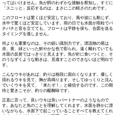
ってはいけません。魚が餌のわずかな接触を察知し、すぐに
「スニッと」反応するのは、まさにこの軽さのためです。
このフロートは驚くほど安定しており、風や波にも動じず、
水中で驚くほど安定しています。雨の日でも水面が雨粒でパ
チパチと音を立てても、フロートは平静を保ち、合図を送る
タイミングを逃しません。
何よりも重要なのは、その鋭い識別力です。漂流物の尾は
赤、黄、緑といった鮮やかな色で彩られ、遠く離れていても
水面の反射ではっきりと見えます。魚が針に食いつくと、そ
のうなずくような動きは、見逃すことのできないほど明白で
す。
こんなウキがあれば、釣りは格段に面白くなります。優しく
揺れるウキを見て、胸が高鳴ります。そしてゆっくりと沈ん
でいくウキを見て、「来たぞ！」と確信するのです。この期
待と驚きこそが、釣りの醍醐味です。
正直に言って、良いウキは良いパートナーのようなもので
す。あなたと魚のことを理解してくれます。水面を静かに漂
いながらも、水面下で起こっていることすべてを教えてくれ