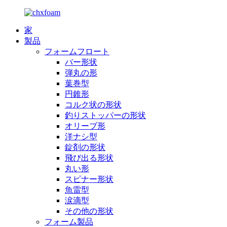
家
製品
フォームフロート
バー形状
弾丸の形
葉巻型
円錐形
コルク状の形状
釣りストッパーの形状
オリーブ形
洋ナシ型
錠剤の形状
飛び出る形状
丸い形
スピナー形状
魚雷型
涙滴型
その他の形状
フォーム製品